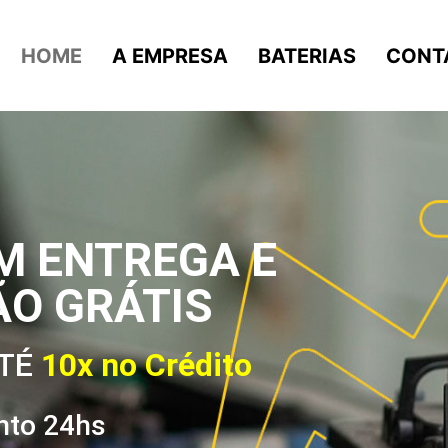
HOME
A EMPRESA
BATERIAS
CONT
M ENTREGA E
ÃO GRÁTIS
ATÉ
10x no Crédito
nto 24hs